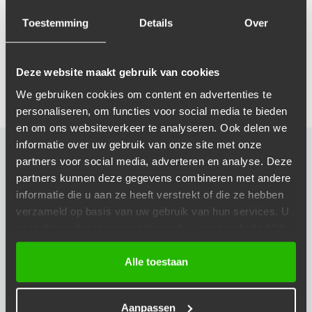
optimale grip. Of kies allseasonbanden
voor elk seizoen.
Toestemming
Details
Over
Afspraak maken
Deze website maakt gebruik van cookies
We gebruiken cookies om content en advertenties te
personaliseren, om functies voor social media te bieden
en om ons websiteverkeer te analyseren. Ook delen we
informatie over uw gebruik van onze site met onze
OPENINGSTIJDEN
partners voor social media, adverteren en analyse. Deze
partners kunnen deze gegevens combineren met andere
Maandag
09:00 - 18:00
informatie die u aan ze heeft verstrekt of die ze hebben
Dinsdag
09:00 - 18:00
verzameld op basis van uw gebruik van hun services. U
gaat akkoord met onze cookies als u onze website blijft
Woensdag
09:00 - 18:00
gebruiken.
Donderdag
09:00 - 18:00
Alle toestaan
Vrijdag
09:00 - 18:00
Zaterdag
09:00 - 18:00
Aanpassen
Zondag
Gesloten