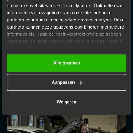
en om ons websiteverkeer te analyseren. Ook delen we
JOUW AUTO AIRCO LATEN
informatie over uw gebruik van onze site met onze
BIJVULLEN
partners voor social media, adverteren en analyse. Deze
partners kunnen deze gegevens combineren met andere
Als je merkt dat je auto niet meer goed koelt, is de kans
informatie die u aan ze heeft verstrekt of die ze hebben
groot dat het koudemiddel in de airco moet worden
verzameld op basis van uw gebruik van hun services. U
bijgevuld. Door natuurlijke verdamping en kleine lekkages
gaat akkoord met onze cookies als u onze website blijft
gebruiken.
verliest het systeem jaarlijks ongeveer 8 tot 10% van het
Alle toestaan
koudemiddel. Dit vermindert de koelcapaciteit en zorgt
ervoor dat de airco langer nodig heeft om de gewenste
temperatuur te bereiken. Tijdig bijvullen en een
Aanpassen
aircoservicebeurt zijn dan noodzakelijk.
Weigeren