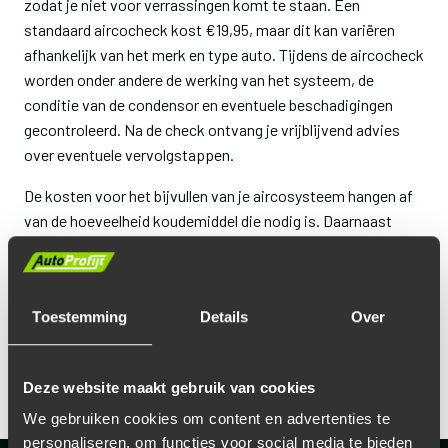
zodat je niet voor verrassingen komt te staan. Een
standaard aircocheck kost €19,95, maar dit kan variëren
afhankelijk van het merk en type auto. Tijdens de aircocheck
worden onder andere de werking van het systeem, de
conditie van de condensor en eventuele beschadigingen
gecontroleerd. Na de check ontvang je vrijblijvend advies
over eventuele vervolgstappen.
De kosten voor het bijvullen van je aircosysteem hangen af
van de hoeveelheid koudemiddel die nodig is. Daarnaast
verschilt het per type koudemiddel:
R134A
is een stuk
goedkoper dan
R1234YF
, dat meestal wordt gebruikt in
auto's vanaf bouwjaar 2017.
Toestemming
Details
Over
Moet het aircosysteem worden gerepareerd of bijvoorbeeld
de condensor worden vervangen? Dan bespreekt je
AutoProfijt-garage vooraf de verwachte kosten met je.
Deze website maakt gebruik van cookies
We gebruiken cookies om content en advertenties te
personaliseren, om functies voor social media te bieden