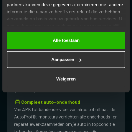
partners kunnen deze gegevens combineren met andere
Vakkundig personeel
informatie die u aan ze heeft verstrekt of die ze hebben
De deskundige monteurs van AutoProfijt-garages
verzameld op basis van uw gebruik van hun services. U
hebben ervaring met vrijwel ieder automerk en
gaat akkoord met onze cookies als u onze website blijft
gebruiken.
model. Zij geven goed advies en leveren vakwerk bij
Alle toestaan
onderhoud, reparaties en APK.
Garantiebehoud
Aanpassen
Wij voeren onderhoud uit zoals door de
autofabrikant voorgeschreven. Je hoeft dus niet
naar de merkdealer om de fabrieksgarantie van je
Weigeren
auto te behouden. Vanzelfsprekend heb je ook
garantie op nieuwe onderdelen.
Compleet auto-onderhoud
Van APK tot bandenservice, van airco tot uitlaat; de
AutoProfijt-monteurs verrichten alle onderhouds- en
reparatiewerkzaamheden om je auto in topconditie
te houden. Sommige van onze garages zijn