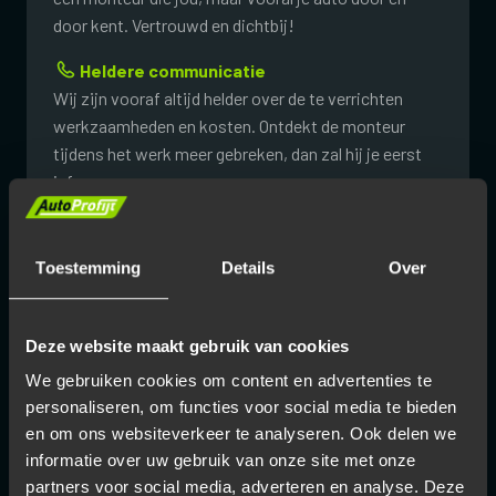
door kent. Vertrouwd en dichtbij!
Heldere communicatie
Wij zijn vooraf altijd helder over de te verrichten
werkzaamheden en kosten. Ontdekt de monteur
tijdens het werk meer gebreken, dan zal hij je eerst
informeren.
Eerlijke prijzen
Je betaalt nooit meer dan nodig is, omdat
Toestemming
Details
Over
AutoProfijt als grote organisatie scherp inkoopt.
Daarbij krijg je met onze online offertetool direct
inzicht in de kosten.
Deze website maakt gebruik van cookies
We gebruiken cookies om content en advertenties te
Kwaliteitsonderdelen
personaliseren, om functies voor social media te bieden
Bij AutoProfijt bieden we je alleen de beste
en om ons websiteverkeer te analyseren. Ook delen we
onderdelen, die minstens van dezelfde kwaliteit zijn
informatie over uw gebruik van onze site met onze
als het origineel. Veiligheid voorop en zo lang
partners voor social media, adverteren en analyse. Deze
mogelijk profijt van je auto.