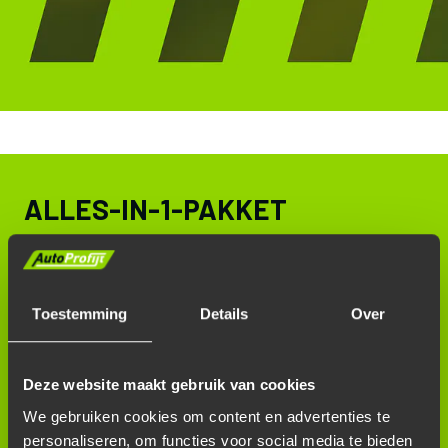
ALLES-IN-1-PAKKET
HULP IN NEDERLAND,
INCL. EIGEN WOONPLAATS:
Toestemming
Details
Over
Hulp ter plaatse: thuis, op werk of onderweg
Vervangend vervoer om thuis te komen
Deze website maakt gebruik van cookies
Transport naar je eigen garage
We gebruiken cookies om content en advertenties te
24 UUR PER DAG BEREIKBAAR
personaliseren, om functies voor social media te bieden