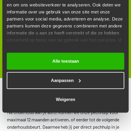
en om ons websiteverkeer te analyseren. Ook delen we
EUROPAVAKANTIEPAKKET,
informatie over uw gebruik van onze site met onze
RECREATIEF GEBRUIK:
partners voor social media, adverteren en analyse. Deze
partners kunnen deze gegevens combineren met andere
Hotelovernachting inzittenden
informatie die u aan ze heeft verstrekt of die ze hebben
Vervangend vervoer (max. 4 dagen)
verzameld op basis van uw gebruik van hun services. U
Stalling, transport en repatriëring
gaat akkoord met onze cookies als u onze website blijft
Vervoer van personen t.b.v. door- of terugreis
gebruiken.
Alle toestaan
HÉÉL GOEDKOOP DOOR GOED ONDERHOUD
Aanpassen
HOE MAAK IK GEBRUIK VAN ONDERHOUD &
GO PECHHULP?
Weigeren
Na onderhoud aan je auto, kunnen we onze pechhulp voor
maximaal 12 maanden activeren, of eerder tot de volgende
onderhoudsbeurt. Daarmee heb jij per direct pechhulp in je