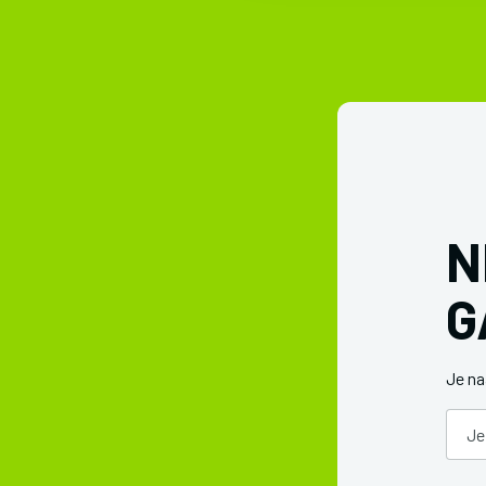
N
G
Je n