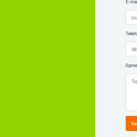
E-mai
Tele
Opme
Ve