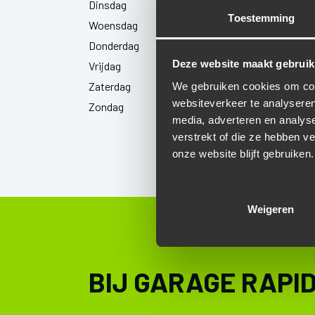
Dinsdag
Gesloten
Toestemming
Woensdag
Gesloten
Donderdag
Gesloten
Deze website maakt gebruik
Vrijdag
Gesloten
Zaterdag
Gesloten
We gebruiken cookies om cont
websiteverkeer te analyseren
Zondag
Gesloten
media, adverteren en analys
verstrekt of die ze hebben v
onze website blijft gebruiken.
Weigeren
BIJ GARAGE RAPI