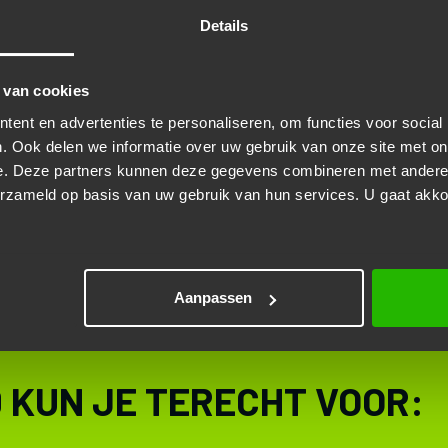
2033 WH Haarlem
Details
023-5400084
garage.rapid@hetnet.nl
https://www.garagerapid.nl/
 van cookies
ent en advertenties te personaliseren, om functies voor social
. Ook delen we informatie over uw gebruik van onze site met on
e. Deze partners kunnen deze gegevens combineren met andere i
erzameld op basis van uw gebruik van hun services. U gaat akk
Aanpassen
D KUN JE TERECHT VOOR: