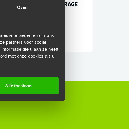
PRIJSINDICATIE VAN GARAGE
Over
RAPID.
Start aanvraag
 media te bieden en om ons
ze partners voor social
nformatie die u aan ze heeft
oord met onze cookies als u
Alle toestaan