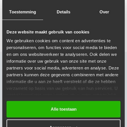
optimale grip. Of kies allseasonbanden
voor elk seizoen.
Toestemming
Details
Over
Afspraak maken
Deze website maakt gebruik van cookies
We gebruiken cookies om content en advertenties te
personaliseren, om functies voor social media te bieden
en om ons websiteverkeer te analyseren. Ook delen we
informatie over uw gebruik van onze site met onze
OPENINGSTIJDEN
partners voor social media, adverteren en analyse. Deze
partners kunnen deze gegevens combineren met andere
Maandag
Gesloten
informatie die u aan ze heeft verstrekt of die ze hebben
Dinsdag
Gesloten
verzameld op basis van uw gebruik van hun services. U
Woensdag
Gesloten
gaat akkoord met onze cookies als u onze website blijft
Donderdag
Gesloten
gebruiken.
Alle toestaan
Vrijdag
Gesloten
Zaterdag
Gesloten
Zondag
Gesloten