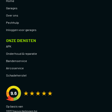
Home
Garages
Over ons
Pechhulp
Inloggen voor garages
ONZE DIENSTEN
APK
Onderhoud & reparatie
Bandenservice
Aircoservice
Schadeherstel
9.6
Op basis van
2072 beoordelingen bij