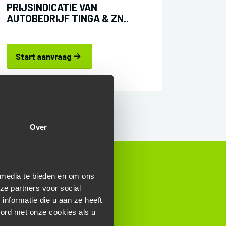
PRIJSINDICATIE VAN
AUTOBEDRIJF TINGA & ZN..
Start aanvraag
Over
 media te bieden en om ons
ze partners voor social
CHT VOOR:
nformatie die u aan ze heeft
oord met onze cookies als u