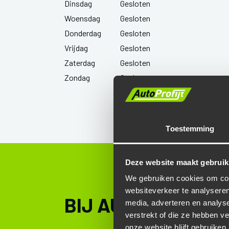
Dinsdag
Gesloten
Woensdag
Gesloten
Donderdag
Gesloten
Vrijdag
Gesloten
Zaterdag
Gesloten
Zondag
Gesloten
Toestemming
Deze website maakt gebruik
We gebruiken cookies om cont
websiteverkeer te analyseren
BIJ AUTOBEDRIJF 
media, adverteren en analys
verstrekt of die ze hebben v
onze website blijft gebruiken.