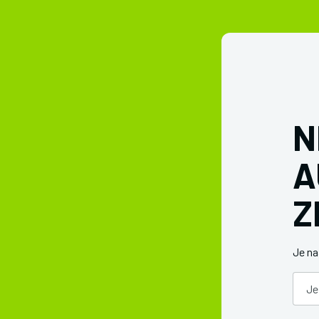
N
A
Z
Je n