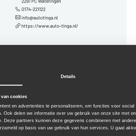
2291 PC Wateringen
0174-221122
info@autotinga.nl
https://www.auto-tinga.nl/
Details
 van cookies
ent en advertenties te personaliseren, om functies voor social
. Ook delen we informatie over uw gebruik van onze site met on
TINGA & ZN. KUN JE TERE
e. Deze partners kunnen deze gegevens combineren met andere i
erzameld op basis van uw gebruik van hun services. U gaat akk