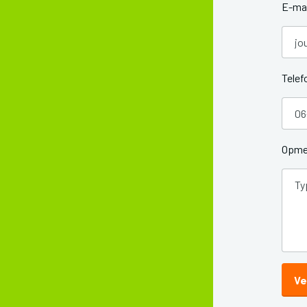
E-mai
Tele
Opme
Ve