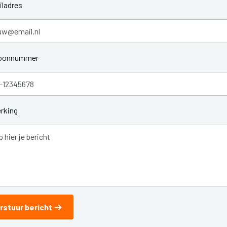
ladres
foonnummer
rking
rstuur bericht