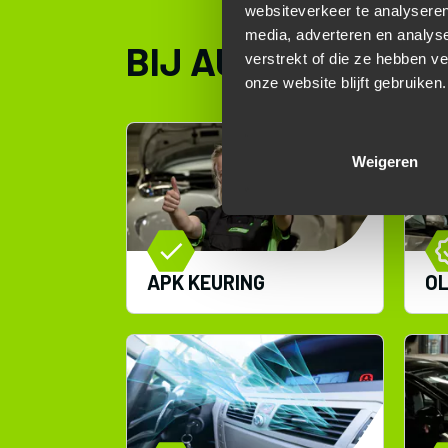
websiteverkeer te analyseren
media, adverteren en analys
BIJ AUTOBEDRIJF 
verstrekt of die ze hebben v
onze website blijft gebruiken.
Weigeren
APK KEURING
OL