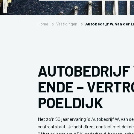
Home
Vestigingen
Autobedrijf W. van der 
AUTOBEDRIJF 
ENDE – VERTR
POELDIJK
Met zo'n 50 jaar ervaring is Autobedrijf W. van d
centraal staat. Je hebt direct contact met de me
Of het nu gaat om APK, onderhoud, banden, schad