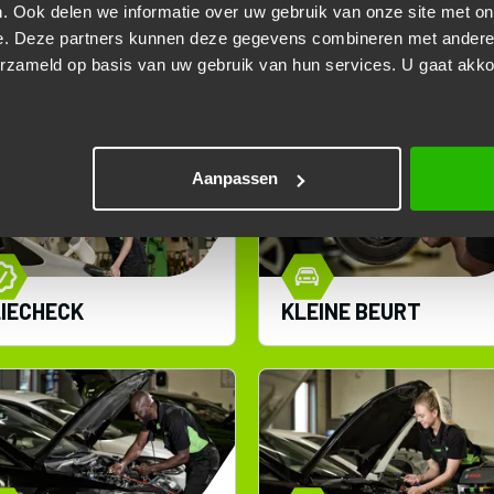
. Ook delen we informatie over uw gebruik van onze site met on
e. Deze partners kunnen deze gegevens combineren met andere i
W. VAN DER ENDE KUN JE
erzameld op basis van uw gebruik van hun services. U gaat akk
Aanpassen
IECHECK
KLEINE BEURT