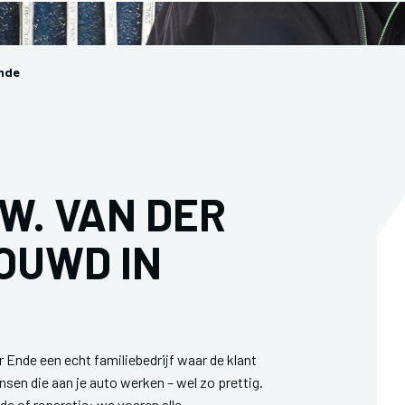
Ende
W. VAN DER
OUWD IN
er Ende een echt familiebedrijf waar de klant
nsen die aan je auto werken – wel zo prettig.
e of reparatie: we voeren alle