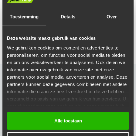
Stap op tijd over naar zomerbanden voor
optimale grip. Of kies allseasonbanden
Toestemming
Details
Over
voor elk seizoen.
Afspraak maken
Deze website maakt gebruik van cookies
We gebruiken cookies om content en advertenties te
personaliseren, om functies voor social media te bieden
en om ons websiteverkeer te analyseren. Ook delen we
informatie over uw gebruik van onze site met onze
partners voor social media, adverteren en analyse. Deze
OPENINGSTIJDEN
partners kunnen deze gegevens combineren met andere
Maandag
08:00 - 18:00
informatie die u aan ze heeft verstrekt of die ze hebben
verzameld op basis van uw gebruik van hun services. U
Dinsdag
08:00 - 18:00
gaat akkoord met onze cookies als u onze website blijft
Woensdag
08:00 - 18:00
gebruiken.
Donderdag
08:00 - 18:00
Alle toestaan
Vrijdag
08:00 - 18:00
Zaterdag
Gesloten