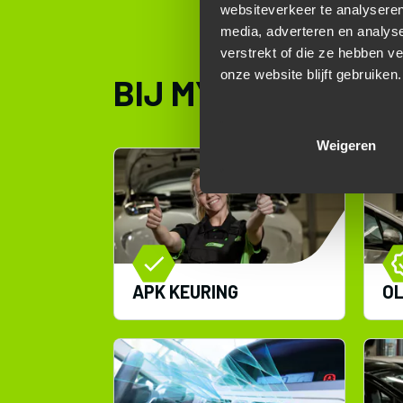
websiteverkeer te analyseren
media, adverteren en analys
verstrekt of die ze hebben v
onze website blijft gebruiken.
BIJ MYRON AUTOM
Weigeren
APK KEURING
OL