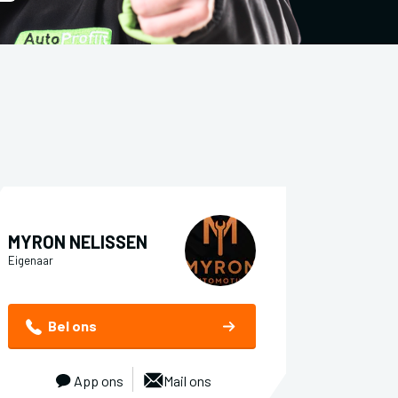
MYRON NELISSEN
Eigenaar
Bel ons
App ons
Mail ons