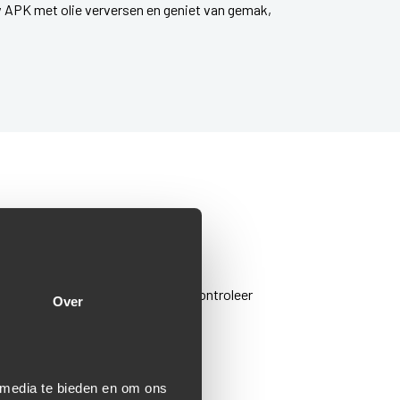
w APK met olie verversen en geniet van gemak,
ul hieronder je kenteken in en controleer
Over
 media te bieden en om ons