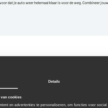
voor dat je auto weer helemaal klaar is voor de weg. Combineer jou
HECKER!
rd moet worden? Gebruik de APK-checker en voorkom verrassingen. V
Details
 van cookies
ent en advertenties te personaliseren, om functies voor social