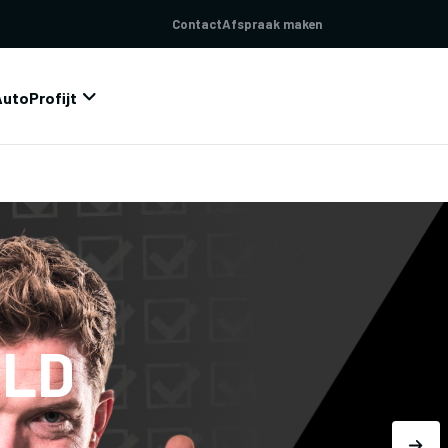
Contact
Afspraak maken
AutoProfijt
ELD