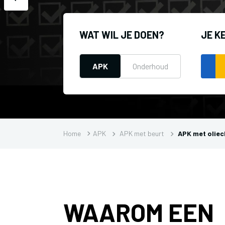
WAT WIL JE DOEN?
JE K
APK
Onderhoud
Home
APK
APK met beurt
APK met olie
WAAROM EEN