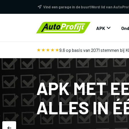
Vind een garage in de buurt
Word lid van AutoProf
APK
Ond
9.6 op basis van 2071 stemmen
bij 
APK MET E
ALLES IN 