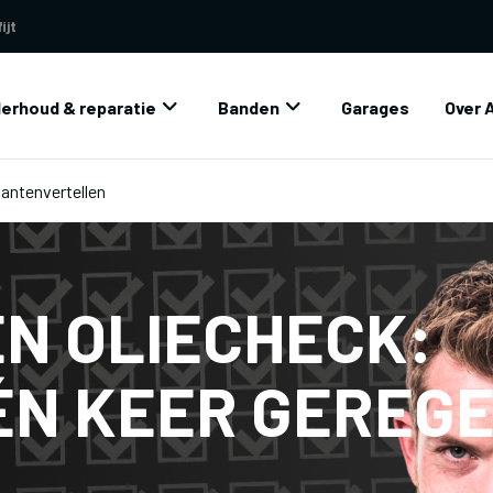
ijt
erhoud & reparatie
Banden
Garages
Over 
Klantenvertellen
EN OLIECHECK:
ÉÉN KEER GEREG