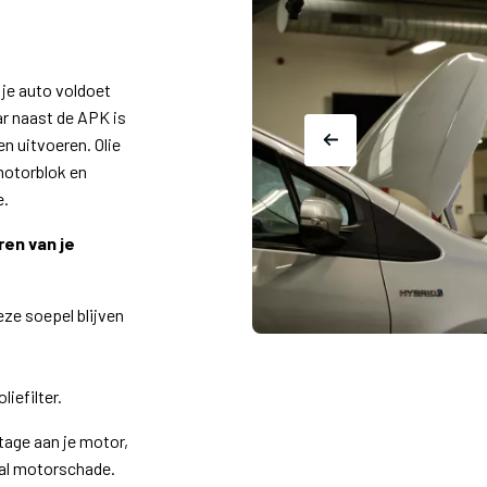
 je auto voldoet
ar naast de APK is
en uitvoeren. Olie
motorblok en
e.
ren van je
ze soepel blijven
.
liefilter.
jtage aan je motor,
val motorschade.