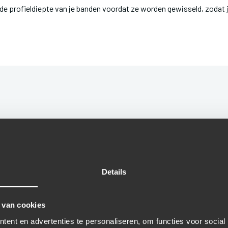
 de profieldiepte van je banden voordat ze worden gewisseld, zodat 
 WISSELEN: DEZE K
Details
jn afhankelijk van het type voertuig en de banden die je kiest. Bij A
n komt te staan.
 van cookies
atie te krijgen van de kosten voor jouw bandenwissel.
ent en advertenties te personaliseren, om functies voor social