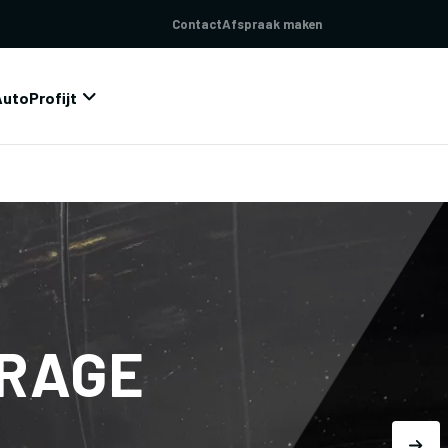
Contact
Afspraak maken
AutoProfijt
ARAGE