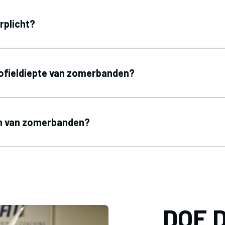
rplicht?
rofieldiepte van zomerbanden?
en van zomerbanden?
DOE 