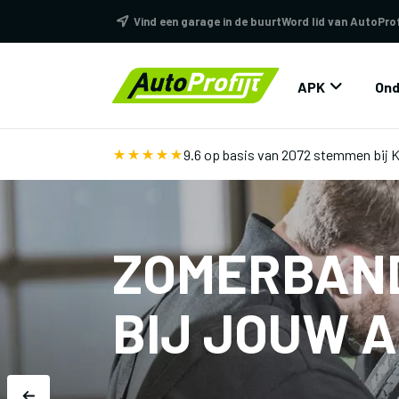
Vind een garage in de buurt
Word lid van AutoProf
APK
Ond
9.6 op basis van 2072 stemmen
bij 
ZOMERBAN
BIJ JOUW 