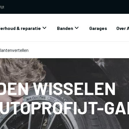
ijt
erhoud & reparatie
Banden
Garages
Over 
Klantenvertellen
DEN WISSELEN
AUTOPROFIJT-G