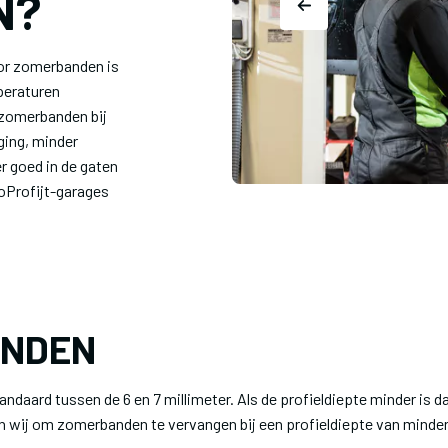
N?
oor zomerbanden is
peraturen
 zomerbanden bij
ging, minder
r goed in de gaten
toProfijt-garages
ANDEN
daard tussen de 6 en 7 millimeter. Als de profieldiepte minder is da
en wij om zomerbanden te vervangen bij een profieldiepte van minder