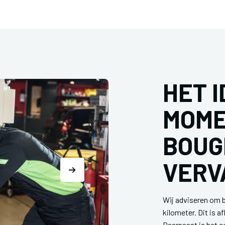
HET 
MOME
BOUG
VERV
Wij adviseren om 
kilometer. Dit is af
Daarnaast is het e