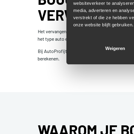
websiteverkeer te analyseren
VERWACHTEN
media, adverteren en analys
verstrekt of die ze hebben v
onze website blijft gebruiken.
Het vervangen van bougies is een snelle en beta
het type auto en de gebruikte bougies.
Weigeren
Bij AutoProfijt krijg je vooraf een duidelijke pr
berekenen.
WAAROM JE BO