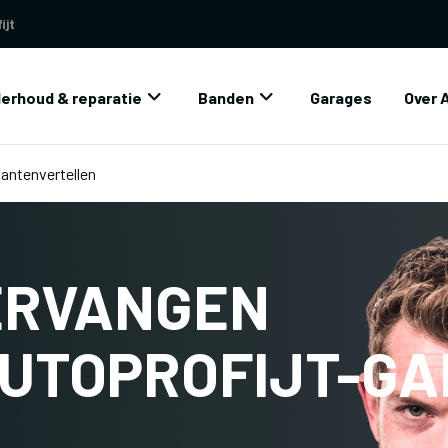
ijt
erhoud & reparatie
Banden
Garages
Over 
Klantenvertellen
ERVANGEN
AUTOPROFIJT-G