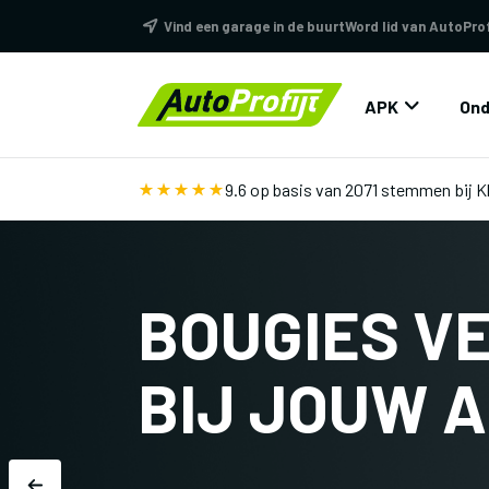
Vind een garage in de buurt
Word lid van AutoProf
APK
Ond
9.6 op basis van 2071 stemmen
bij 
BOUGIES V
BIJ JOUW 