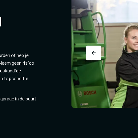
J
rden of heb je
Neem geen risico
 deskundige
in topconditie
garage in de buurt