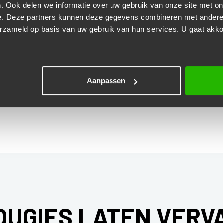
. Ook delen we informatie over uw gebruik van onze site met on
e. Deze partners kunnen deze gegevens combineren met andere i
erzameld op basis van uw gebruik van hun services. U gaat akk
albare klus. De kosten voor het vervangen van bougies variëren doo
Aanpassen
ijsspecificatie, zodat je precies weet waar je aan toe bent. Gebruik o
UGIES LATEN VERV