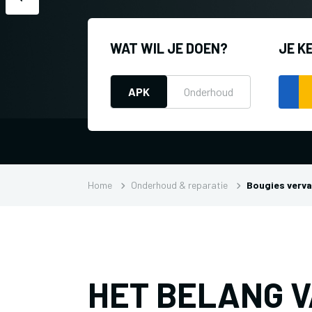
WAT WIL JE DOEN?
JE K
APK
Onderhoud
Home
Onderhoud & reparatie
Bougies verv
HET BELANG 