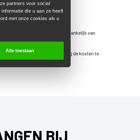
ze partners voor social
nformatie die u aan ze heeft
oord met onze cookies als u
rgaans tussen de €100 en €200, afhankelijk van
Alle toestaan
nze online offerte tool om eenvoudig de kosten te
ANGEN BIJ