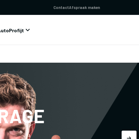
Contact
Afspraak maken
AutoProfijt
ARAGE