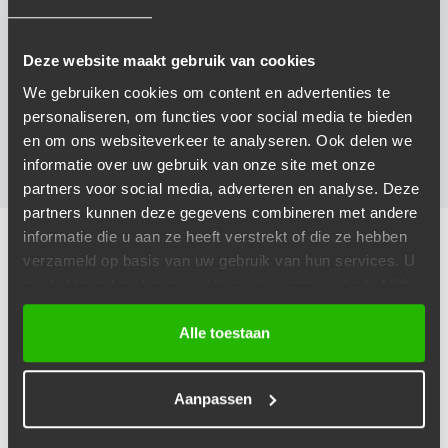
slimme keuze.
Deze website maakt gebruik van cookies
PERSOONLIJK ADVIES EN MONTAGE
We gebruiken cookies om content en advertenties te
Kom langs bij één van onze garages voor persoonlijk advies,
personaliseren, om functies voor social media te bieden
een vrijblijvende bandencheck of vakkundige montage. We
en om ons websiteverkeer te analyseren. Ook delen we
zorgen dat je veilig én voor de juiste prijs de weg op gaat.
informatie over uw gebruik van onze site met onze
partners voor social media, adverteren en analyse. Deze
partners kunnen deze gegevens combineren met andere
informatie die u aan ze heeft verstrekt of die ze hebben
verzameld op basis van uw gebruik van hun services. U
Vind een AutoProfijt in mijn buurt
gaat akkoord met onze cookies als u onze website blijft
gebruiken.
Alle toestaan
Meer over bandenservice
Aanpassen