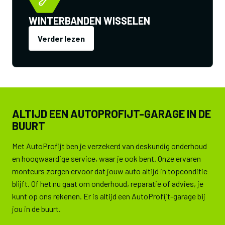
WINTERBANDEN WISSELEN
Verder lezen
ALTIJD EEN AUTOPROFIJT-GARAGE IN DE
BUURT
Met AutoProfijt ben je verzekerd van deskundig onderhoud
en hoogwaardige service, waar je ook bent. Onze ervaren
monteurs zorgen ervoor dat jouw auto altijd in topconditie
blijft. Of het nu gaat om onderhoud, reparatie of advies, je
kunt op ons rekenen. Er is altijd een AutoProfijt-garage bij
jou in de buurt.