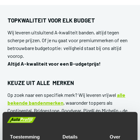
TOPKWALITEIT VOOR ELK BUDGET
Wij leveren uitsluitend A-kwaliteit banden, altijd tegen
scherpe prijzen. Of je nu gaat voor premiummerken of een
betrouwbare budgetoptie: veiligheid staat bij ons altijd
voorop.
Altijd A-kwaliteit voor een B-udgetprijs!
KEUZE UIT ALLE MERKEN
Op zoek naar een specifiek merk? Wij leveren vrijwel
alle
bekende bandenmerken
, waaronder toppers als
Continental, Bridgestone, Goodyear, Pirelli én Michelin – de
meestverkochte band, bekend om zijn uitstekende prijs-
kwaliteitverhouding. Rijd je minder vaak of heb je een kleiner
budget? Dan zijn onze huismerken, zoals Landsail, een
Toestemming
Details
Over