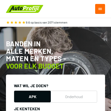
9.6 op basis van 2071 stemmen
BANDEN IN
ALLE MERKEN,
MATEN EN TYPES -
VOOR ELK BUDGET
WAT WIL JE DOEN?
APK
Onderhoud
JE KENTEKEN