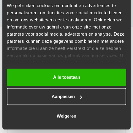
We gebruiken cookies om content en advertenties te
personaliseren, om functies voor social media te bieden
en om ons websiteverkeer te analyseren. Ook delen we
informatie over uw gebruik van onze site met onze
partners voor social media, adverteren en analyse. Deze
VEELGESTELDE VRAGEN OVER
partners kunnen deze gegevens combineren met andere
informatie die u aan ze heeft verstrekt of die ze hebben
KATALYSATOR VERVANGEN
verzameld op basis van uw gebruik van hun services. U
gaat akkoord met onze cookies als u onze website blijft
gebruiken.
Wat zijn de oorzaken van een kapotte
Alle toestaan
katalysator?
Een katalysator kan beschadigd raken door
Aanpassen
ouderdom, mechanische schade, of door het gebruik
van verkeerde brandstoffen. Ook overmatige hitte
Weigeren
door een defecte motor kan bijdragen aan slijtage.